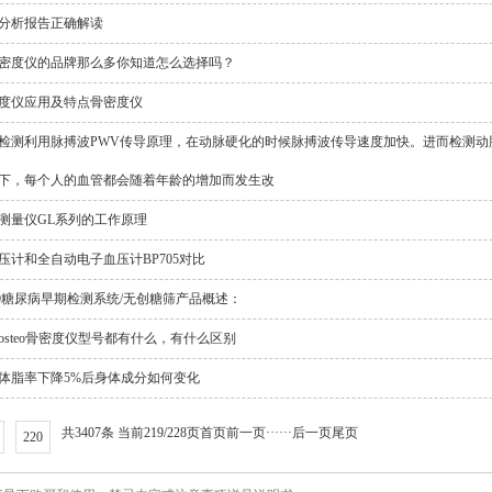
分析报告正确解读
密度仪的品牌那么多你知道怎么选择吗？
度仪应用及特点骨密度仪
检测利用脉搏波PWV传导原理，在动脉硬化的时候脉搏波传导速度加快。进而检测动
下，每个人的血管都会随着年龄的增加而发生改
测量仪GL系列的工作原理
压计和全自动电子血压计BP705对比
000糖尿病早期检测系统/无创糖筛产品概述：
osteo骨密度仪型号都有什么，有什么区别
体脂率下降5%后身体成分如何变化
共3407条 当前219/228页
首页
前一页
···
···
后一页
尾页
220