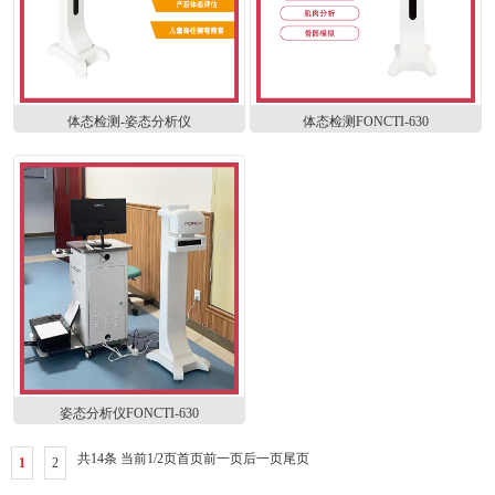
体态检测-姿态分析仪
体态检测FONCTI-630
姿态分析仪FONCTI-630
共14条 当前1/2页
首页
前一页
后一页
尾页
1
2