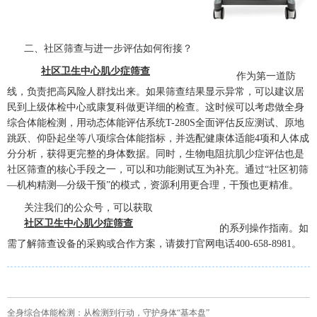
二、社区筛查与进一步评估如何衔接？
社区卫生中心肌少症筛查
作为第一道防
线，负责把高风险人群找出来。如果筛查结果显示异常，可以建议居
民到上级体检中心或康复科做更详细的检查。这时候可以考虑做全身
综合体能检测，用动态体能评估系统T-280S全面评估反应测试、原地
跳跃、仰卧起坐等八项综合体能指标，并选配健康体适能4项和人体成
分分析，获得更完整的身体数据。同时，生物电阻抗肌少症评估也是
社区筛查的核心手段之一，可以和功能测试互为补充。通过“社区初筛
—机构精测—分级干预”的模式，资源利用更合理，干预也更精准。
关注我们的公众号，可以获取
社区卫生中心肌少症筛查
的系列操作指南。如
需了解筛查设备的采购或合作方案，请拨打官网电话400-658-8981。
全身综合体能检测：从检测到行动，守护身体“基本盘”