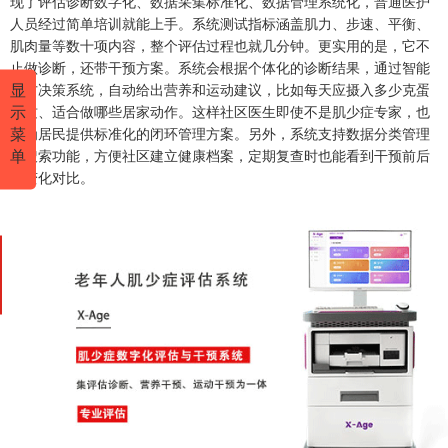
现了评估诊断数字化、数据采集标准化、数据管理系统化，普通医护
人员经过简单培训就能上手。系统测试指标涵盖肌力、步速、平衡、
肌肉量等数十项内容，整个评估过程也就几分钟。更实用的是，它不
止做诊断，还带干预方案。系统会根据个体化的诊断结果，通过智能
显
处方决策系统，自动给出营养和运动建议，比如每天应摄入多少克蛋
示
白质、适合做哪些居家动作。这样社区医生即使不是肌少症专家，也
菜
能为居民提供标准化的闭环管理方案。另外，系统支持数据分类管理
单
和搜索功能，方便社区建立健康档案，定期复查时也能看到干预前后
的变化对比。