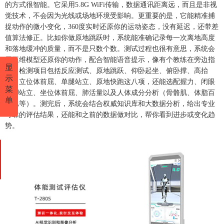
的方式很智能。它采用5.8G WiFi传输，数据通讯距离远，而且是非视
觉技术，不会因为光线或场地环境受影响。更重要的是，它能精准捕
捉动作的微小变化，360度实时还原你的运动姿态，没有延迟，还带差
值算法修正。比如你做原地跳跃时，系统能准确记录每一次离地高度
和落地缓冲的质量，而不是只数个数。测试过程也很有意思，系统会
用三维模型还原你的动作，配合智能语音提示，像有个教练在旁边指
显
导。检测项目包括反应测试、原地跳跃、仰卧起坐、俯卧撑、高抬
示
腿、立位体前屈、单腿站立、原地快跑这八项，还能选配握力、闭眼
菜
单脚站立、坐位体前屈、肺活量以及人体成分分析（骨骼肌、体脂百
单
分比等）。测完后，系统会结合权威知识库和大数据分析，给出专业
可靠的评估结果，还能和之前的数据做对比，帮你看到进步或变化趋
势。