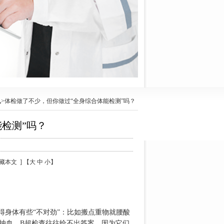
讯
>体检做了不少，但你做过“全身综合体能检测”吗？
检测”吗？
 收藏本文 ] 【大 中 小】
身体有些“不对劲”：比如搬点重物就腰酸
抽血、B超检查往往给不出答案，因为它们