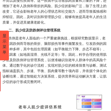
不良以及慢性疾病等。这一疾病不仅导致肌肉质量和力量的下降，还
增加了老年人跌倒和骨折的风险。肌少症的影响广泛，除了生理上的
改变，它还会影响老年人的心理状态和社交能力，进而导致孤独感和
抑郁症。因此，及时识别和管理肌少症，能够有效提高老年人的生活
质量，并促进其健康老龄化。
二、肌少症及防跌倒评估管理系统
显
跌倒是老年人面临的一个严重健康挑战，根据研究数据显示，老
示
年人因跌倒而导致的骨折、脑部损伤等事件频繁发生。引发跌倒的因
菜
素多种多样，其中包括生理因素（如平衡能力下降、步态不稳等）、
单
环境因素（如地面湿滑、光线不足等）等。因此，科学合理的使用肌
少症及防跌倒评估管理系统，以便准确识别老年人群体中的高风险个
体。通过数字化的诊疗流程，实现对肌少症的精准筛查与诊断。测试
指标涵盖肌力、步速、平衡、肌肉量等数十项内容，并依据个体化的
诊断结果，通过智能处方决策系统，提供营养和运动解决方案，让肌
少症的诊疗形成完整闭环。