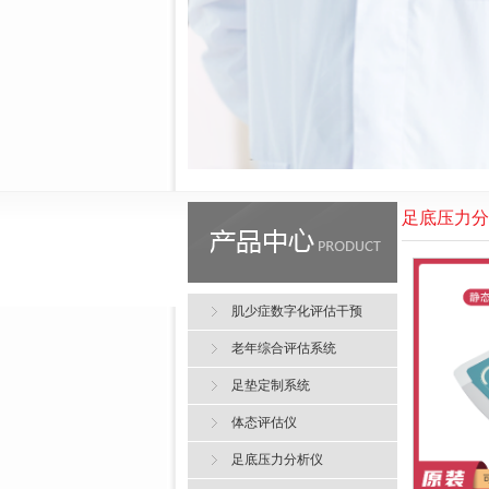
足底压力分
肌少症数字化评估干预
老年综合评估系统
足垫定制系统
体态评估仪
足底压力分析仪