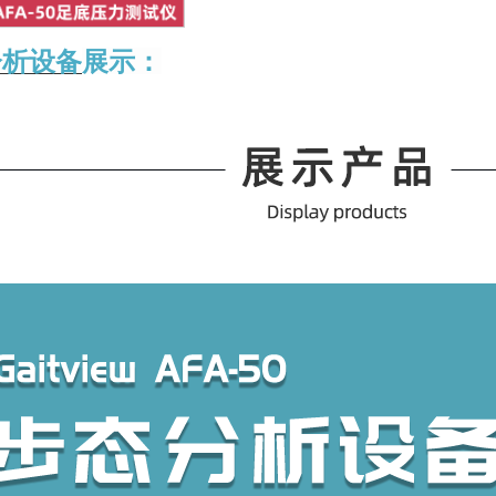
分析设备
展示：