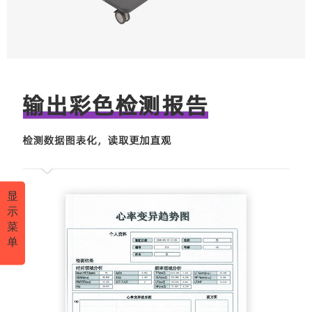
显
示
菜
单